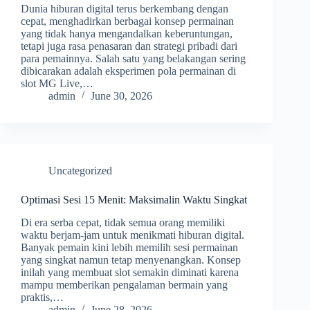
Dunia hiburan digital terus berkembang dengan
cepat, menghadirkan berbagai konsep permainan
yang tidak hanya mengandalkan keberuntungan,
tetapi juga rasa penasaran dan strategi pribadi dari
para pemainnya. Salah satu yang belakangan sering
dibicarakan adalah eksperimen pola permainan di
slot MG Live,…
admin
June 30, 2026
Uncategorized
Optimasi Sesi 15 Menit: Maksimalin Waktu Singkat
Di era serba cepat, tidak semua orang memiliki
waktu berjam-jam untuk menikmati hiburan digital.
Banyak pemain kini lebih memilih sesi permainan
yang singkat namun tetap menyenangkan. Konsep
inilah yang membuat slot semakin diminati karena
mampu memberikan pengalaman bermain yang
praktis,…
admin
June 28, 2026