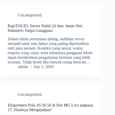
Uncategorized
RajaTOGEL Server Stabil 24 Jam: Jamin Slot
Habanero Tanpa Gangguan
Dalam dunia permainan daring, stabilitas server
menjadi salah satu faktor yang paling diperhatikan
oleh para pemain. Koneksi yang lancar, waktu
respons yang cepat, serta minimnya gangguan teknis
dapat memberikan pengalaman bermain yang lebih
nyaman. Tidak heran jika banyak orang mencari…
admin
July 2, 2026
Uncategorized
Eksperimen Pola 10-30-50 di Slot MG Live angkasa
17, Hasilnya Mengejutkan!