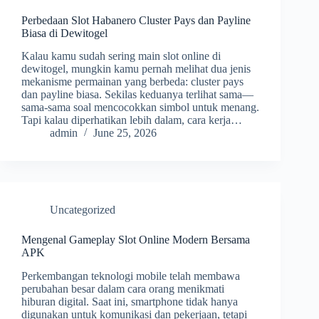
Perbedaan Slot Habanero Cluster Pays dan Payline
Biasa di Dewitogel
Kalau kamu sudah sering main slot online di
dewitogel, mungkin kamu pernah melihat dua jenis
mekanisme permainan yang berbeda: cluster pays
dan payline biasa. Sekilas keduanya terlihat sama—
sama-sama soal mencocokkan simbol untuk menang.
Tapi kalau diperhatikan lebih dalam, cara kerja…
admin
June 25, 2026
Uncategorized
Mengenal Gameplay Slot Online Modern Bersama
APK
Perkembangan teknologi mobile telah membawa
perubahan besar dalam cara orang menikmati
hiburan digital. Saat ini, smartphone tidak hanya
digunakan untuk komunikasi dan pekerjaan, tetapi