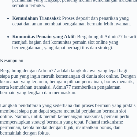
semakin terbuka.
Kemudahan Transaksi
: Proses deposit dan penarikan yang
cepat dan aman membuat pengalaman bermain lebih nyaman.
Komunitas Pemain yang Aktif
: Bergabung di Admin77 berarti
menjadi bagian dari komunitas pemain slot online yang
berpengalaman, yang dapat berbagi tips dan strategi.
Kesimpulan
Bergabung dengan Admin77 adalah langkah awal yang tepat bagi
siapa pun yang ingin meraih kemenangan di dunia slot online. Dengan
keamanan yang terjamin, beragam pilihan permainan, bonus menarik,
serta kemudahan transaksi, Admin77 memberikan pengalaman
bermain yang lengkap dan memuaskan.
Langkah pendaftaran yang sederhana dan proses bermain yang praktis
membuat siapa pun dapat segera memulai perjalanan bermain slot
online. Namun, untuk meraih kemenangan maksimal, pemain perlu
mempersiapkan strategi bermain yang tepat. Pahami mekanisme
permainan, kelola modal dengan bijak, manfaatkan bonus, dan
bermainlah dengan fokus.