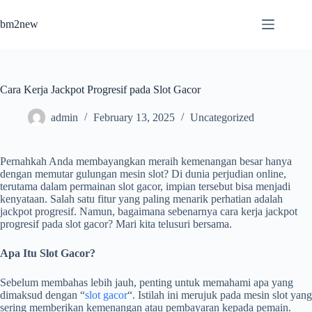
Skip
to
bm2new
content
Cara Kerja Jackpot Progresif pada Slot Gacor
admin
February 13, 2025
Uncategorized
Pernahkah Anda membayangkan meraih kemenangan besar hanya
dengan memutar gulungan mesin slot? Di dunia perjudian online,
terutama dalam permainan slot gacor, impian tersebut bisa menjadi
kenyataan. Salah satu fitur yang paling menarik perhatian adalah
jackpot progresif. Namun, bagaimana sebenarnya cara kerja jackpot
progresif pada slot gacor? Mari kita telusuri bersama.
Apa Itu Slot Gacor?
Sebelum membahas lebih jauh, penting untuk memahami apa yang
dimaksud dengan “
slot gacor
“. Istilah ini merujuk pada mesin slot yang
sering memberikan kemenangan atau pembayaran kepada pemain.