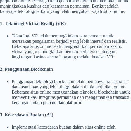
perjudian online. Berbagai kemajuan teknologi telah diterapkan untuk
meningkatkan kualitas dan keamanan permainan. Berikut adalah
beberapa teknologi terbaru yang telah mengubah wajah situs online:
1. Teknologi Virtual Reality (VR)
Teknologi VR telah memungkinkan para pemain untuk
merasakan pengalaman berjudi yang lebih imersif dan realistis.
Beberapa situs online telah menghadirkan permainan kasino
virtual yang memungkinkan pemain berinteraksi dengan
lingkungan kasino secara langsung melalui headset VR.
2. Penggunaan Blockchain
Penggunaan teknologi blockchain telah membawa transparansi
dan keamanan yang lebih tinggi dalam dunia perjudian online.
Beberapa situs online menggunakan teknologi blockchain untuk
memverifikasi integritas permainan dan mengamankan transaksi
keuangan antara pemain dan platform.
3. Kecerdasan Buatan (AI)
Implementasi kecerdasan buatan dalam situs online telah