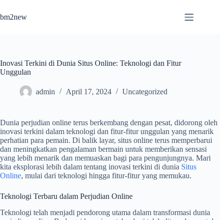
Skip
to
bm2new
content
Inovasi Terkini di Dunia Situs Online: Teknologi dan Fitur
Unggulan
admin
April 17, 2024
Uncategorized
Dunia perjudian online terus berkembang dengan pesat, didorong oleh
inovasi terkini dalam teknologi dan fitur-fitur unggulan yang menarik
perhatian para pemain. Di balik layar, situs online terus memperbarui
dan meningkatkan pengalaman bermain untuk memberikan sensasi
yang lebih menarik dan memuaskan bagi para pengunjungnya. Mari
kita eksplorasi lebih dalam tentang inovasi terkini di dunia
Situs
Online
, mulai dari teknologi hingga fitur-fitur yang memukau.
Teknologi Terbaru dalam Perjudian Online
Teknologi telah menjadi pendorong utama dalam transformasi dunia