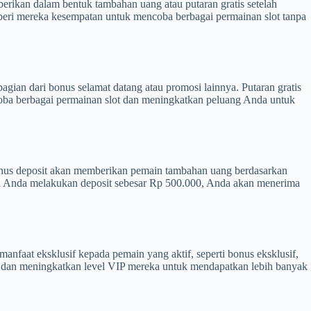
erikan dalam bentuk tambahan uang atau putaran gratis setelah
ri mereka kesempatan untuk mencoba berbagai permainan slot tanpa
 bagian dari bonus selamat datang atau promosi lainnya. Putaran gratis
oba berbagai permainan slot dan meningkatkan peluang Anda untuk
bonus deposit akan memberikan pemain tambahan uang berdasarkan
jika Anda melakukan deposit sebesar Rp 500.000, Anda akan menerima
nfaat eksklusif kepada pemain yang aktif, seperti bonus eksklusif,
ur dan meningkatkan level VIP mereka untuk mendapatkan lebih banyak