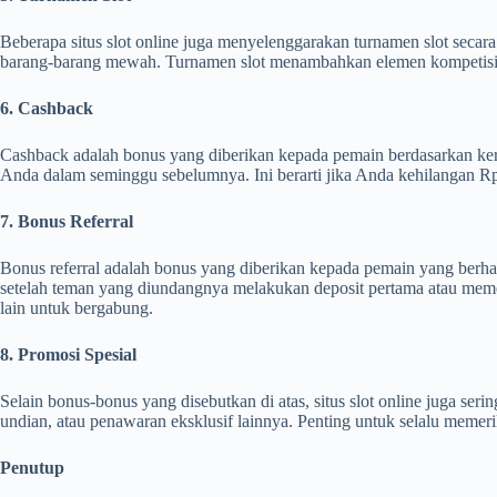
Beberapa situs slot online juga menyelenggarakan turnamen slot secara
barang-barang mewah. Turnamen slot menambahkan elemen kompetisi y
6. Cashback
Cashback adalah bonus yang diberikan kepada pemain berdasarkan ker
Anda dalam seminggu sebelumnya. Ini berarti jika Anda kehilangan 
7. Bonus Referral
Bonus referral adalah bonus yang diberikan kepada pemain yang berhas
setelah teman yang diundangnya melakukan deposit pertama atau memen
lain untuk bergabung.
8. Promosi Spesial
Selain bonus-bonus yang disebutkan di atas, situs slot online juga se
undian, atau penawaran eksklusif lainnya. Penting untuk selalu memer
Penutup