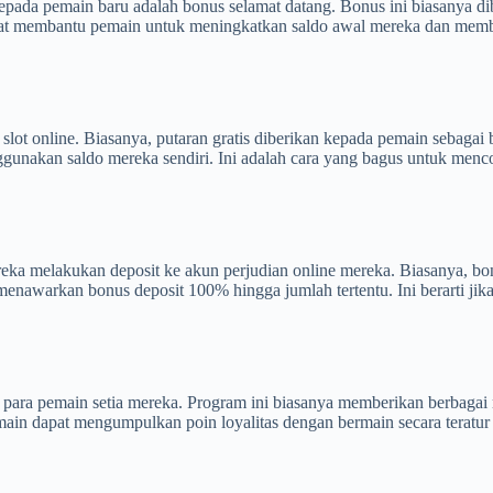
pada pemain baru adalah bonus selamat datang. Bonus ini biasanya dib
at membantu pemain untuk meningkatkan saldo awal mereka dan membe
i slot online. Biasanya, putaran gratis diberikan kepada pemain sebagai
unakan saldo mereka sendiri. Ini adalah cara yang bagus untuk menc
reka melakukan deposit ke akun perjudian online mereka. Biasanya, 
n menawarkan bonus deposit 100% hingga jumlah tertentu. Ini berarti 
para pemain setia mereka. Program ini biasanya memberikan berbagai ma
emain dapat mengumpulkan poin loyalitas dengan bermain secara terat