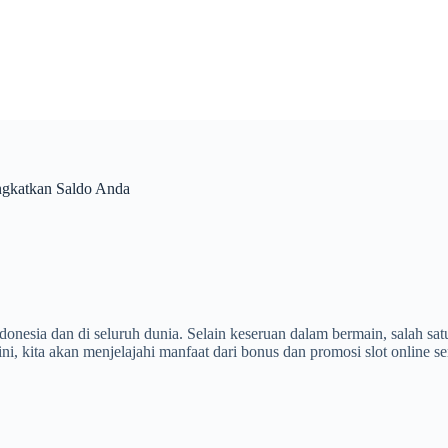
ngkatkan Saldo Anda
Indonesia dan di seluruh dunia. Selain keseruan dalam bermain, salah sa
ini, kita akan menjelajahi manfaat dari bonus dan promosi slot online