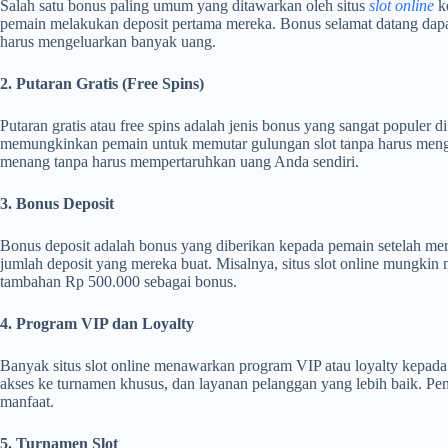
Salah satu bonus paling umum yang ditawarkan oleh situs
slot online
ke
pemain melakukan deposit pertama mereka. Bonus selamat datang dap
harus mengeluarkan banyak uang.
2. Putaran Gratis (Free Spins)
Putaran gratis atau free spins adalah jenis bonus yang sangat populer d
memungkinkan pemain untuk memutar gulungan slot tanpa harus mengg
menang tanpa harus mempertaruhkan uang Anda sendiri.
3. Bonus Deposit
Bonus deposit adalah bonus yang diberikan kepada pemain setelah me
jumlah deposit yang mereka buat. Misalnya, situs slot online mungki
tambahan Rp 500.000 sebagai bonus.
4. Program VIP dan Loyalty
Banyak situs slot online menawarkan program VIP atau loyalty kepada 
akses ke turnamen khusus, dan layanan pelanggan yang lebih baik. P
manfaat.
5. Turnamen Slot