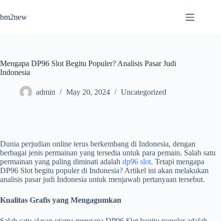
Skip
to
bm2new
content
Mengapa DP96 Slot Begitu Populer? Analisis Pasar Judi
Indonesia
admin
May 20, 2024
Uncategorized
Dunia perjudian online terus berkembang di Indonesia, dengan
berbagai jenis permainan yang tersedia untuk para pemain. Salah satu
permainan yang paling diminati adalah
dp96 slot
. Tetapi mengapa
DP96 Slot begitu populer di Indonesia? Artikel ini akan melakukan
analisis pasar judi Indonesia untuk menjawab pertanyaan tersebut.
Kualitas Grafis yang Mengagumkan
Salah satu alasan utama mengapa DP96 Slot begitu populer adalah