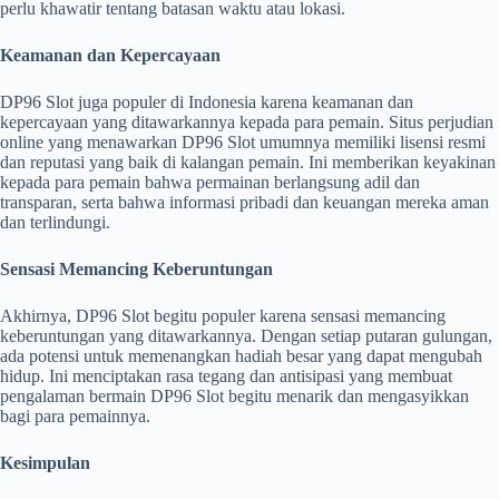
perlu khawatir tentang batasan waktu atau lokasi.
Keamanan dan Kepercayaan
DP96 Slot juga populer di Indonesia karena keamanan dan
kepercayaan yang ditawarkannya kepada para pemain. Situs perjudian
online yang menawarkan DP96 Slot umumnya memiliki lisensi resmi
dan reputasi yang baik di kalangan pemain. Ini memberikan keyakinan
kepada para pemain bahwa permainan berlangsung adil dan
transparan, serta bahwa informasi pribadi dan keuangan mereka aman
dan terlindungi.
Sensasi Memancing Keberuntungan
Akhirnya, DP96 Slot begitu populer karena sensasi memancing
keberuntungan yang ditawarkannya. Dengan setiap putaran gulungan,
ada potensi untuk memenangkan hadiah besar yang dapat mengubah
hidup. Ini menciptakan rasa tegang dan antisipasi yang membuat
pengalaman bermain DP96 Slot begitu menarik dan mengasyikkan
bagi para pemainnya.
Kesimpulan