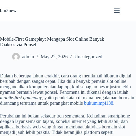
Skip
to
bm2new
content
Mobile-First Gameplay: Mengapa Slot Online Banyak
Diakses via Ponsel
admin
May 22, 2026
Uncategorized
Dalam beberapa tahun terakhir, cara orang menikmati hiburan digital
berubah dengan sangat cepat. Jika dulu banyak pemain slot online
mengandalkan komputer atau laptop, kini sebagian besar justru lebih
nyaman bermain lewat ponsel. Fenomena ini dikenal dengan istilah
mobile-first gameplay
, yaitu pendekatan di mana pengalaman bermain
dirancang terutama untuk perangkat mobile
bukumimpi138
.
Perubahan ini bukan sekadar tren sementara. Kehadiran smartphone
dengan layar semakin tajam, koneksi internet yang lebih stabil, dan
aplikasi berbasis web yang ringan membuat aktivitas bermain slot
menjadi jauh lebih praktis. Tidak heran jika platform seperti