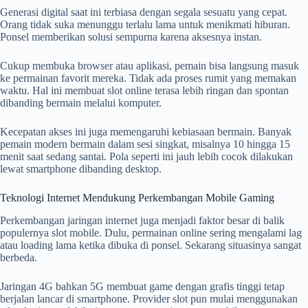
Generasi digital saat ini terbiasa dengan segala sesuatu yang cepat.
Orang tidak suka menunggu terlalu lama untuk menikmati hiburan.
Ponsel memberikan solusi sempurna karena aksesnya instan.
Cukup membuka browser atau aplikasi, pemain bisa langsung masuk
ke permainan favorit mereka. Tidak ada proses rumit yang memakan
waktu. Hal ini membuat slot online terasa lebih ringan dan spontan
dibanding bermain melalui komputer.
Kecepatan akses ini juga memengaruhi kebiasaan bermain. Banyak
pemain modern bermain dalam sesi singkat, misalnya 10 hingga 15
menit saat sedang santai. Pola seperti ini jauh lebih cocok dilakukan
lewat smartphone dibanding desktop.
Teknologi Internet Mendukung Perkembangan Mobile Gaming
Perkembangan jaringan internet juga menjadi faktor besar di balik
populernya slot mobile. Dulu, permainan online sering mengalami lag
atau loading lama ketika dibuka di ponsel. Sekarang situasinya sangat
berbeda.
Jaringan 4G bahkan 5G membuat game dengan grafis tinggi tetap
berjalan lancar di smartphone. Provider slot pun mulai menggunakan