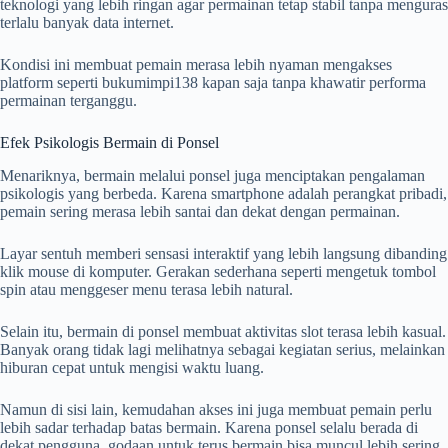
teknologi yang lebih ringan agar permainan tetap stabil tanpa menguras
terlalu banyak data internet.
Kondisi ini membuat pemain merasa lebih nyaman mengakses
platform seperti bukumimpi138 kapan saja tanpa khawatir performa
permainan terganggu.
Efek Psikologis Bermain di Ponsel
Menariknya, bermain melalui ponsel juga menciptakan pengalaman
psikologis yang berbeda. Karena smartphone adalah perangkat pribadi,
pemain sering merasa lebih santai dan dekat dengan permainan.
Layar sentuh memberi sensasi interaktif yang lebih langsung dibanding
klik mouse di komputer. Gerakan sederhana seperti mengetuk tombol
spin atau menggeser menu terasa lebih natural.
Selain itu, bermain di ponsel membuat aktivitas slot terasa lebih kasual.
Banyak orang tidak lagi melihatnya sebagai kegiatan serius, melainkan
hiburan cepat untuk mengisi waktu luang.
Namun di sisi lain, kemudahan akses ini juga membuat pemain perlu
lebih sadar terhadap batas bermain. Karena ponsel selalu berada di
dekat pengguna, godaan untuk terus bermain bisa muncul lebih sering.