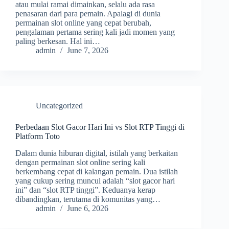
atau mulai ramai dimainkan, selalu ada rasa
penasaran dari para pemain. Apalagi di dunia
permainan slot online yang cepat berubah,
pengalaman pertama sering kali jadi momen yang
paling berkesan. Hal ini…
admin
June 7, 2026
Uncategorized
Perbedaan Slot Gacor Hari Ini vs Slot RTP Tinggi di
Platform Toto
Dalam dunia hiburan digital, istilah yang berkaitan
dengan permainan slot online sering kali
berkembang cepat di kalangan pemain. Dua istilah
yang cukup sering muncul adalah “slot gacor hari
ini” dan “slot RTP tinggi”. Keduanya kerap
dibandingkan, terutama di komunitas yang…
admin
June 6, 2026