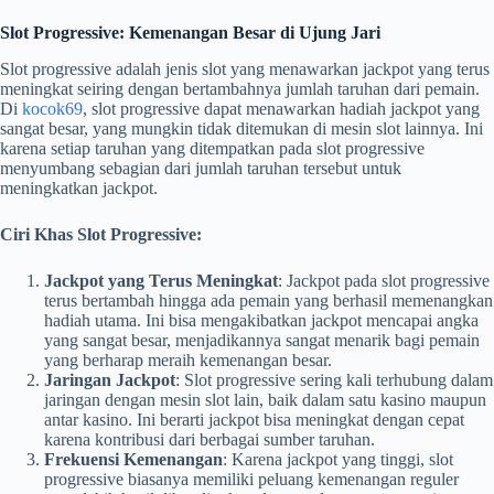
Slot Progressive: Kemenangan Besar di Ujung Jari
Slot progressive adalah jenis slot yang menawarkan jackpot yang terus
meningkat seiring dengan bertambahnya jumlah taruhan dari pemain.
Di
kocok69
, slot progressive dapat menawarkan hadiah jackpot yang
sangat besar, yang mungkin tidak ditemukan di mesin slot lainnya. Ini
karena setiap taruhan yang ditempatkan pada slot progressive
menyumbang sebagian dari jumlah taruhan tersebut untuk
meningkatkan jackpot.
Ciri Khas Slot Progressive:
Jackpot yang Terus Meningkat
: Jackpot pada slot progressive
terus bertambah hingga ada pemain yang berhasil memenangkan
hadiah utama. Ini bisa mengakibatkan jackpot mencapai angka
yang sangat besar, menjadikannya sangat menarik bagi pemain
yang berharap meraih kemenangan besar.
Jaringan Jackpot
: Slot progressive sering kali terhubung dalam
jaringan dengan mesin slot lain, baik dalam satu kasino maupun
antar kasino. Ini berarti jackpot bisa meningkat dengan cepat
karena kontribusi dari berbagai sumber taruhan.
Frekuensi Kemenangan
: Karena jackpot yang tinggi, slot
progressive biasanya memiliki peluang kemenangan reguler