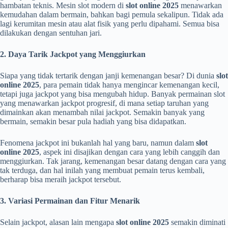
hambatan teknis. Mesin slot modern di
slot online 2025
menawarkan
kemudahan dalam bermain, bahkan bagi pemula sekalipun. Tidak ada
lagi kerumitan mesin atau alat fisik yang perlu dipahami. Semua bisa
dilakukan dengan sentuhan jari.
2. Daya Tarik Jackpot yang Menggiurkan
Siapa yang tidak tertarik dengan janji kemenangan besar? Di dunia
slot
online 2025
, para pemain tidak hanya mengincar kemenangan kecil,
tetapi juga jackpot yang bisa mengubah hidup. Banyak permainan slot
yang menawarkan jackpot progresif, di mana setiap taruhan yang
dimainkan akan menambah nilai jackpot. Semakin banyak yang
bermain, semakin besar pula hadiah yang bisa didapatkan.
Fenomena jackpot ini bukanlah hal yang baru, namun dalam
slot
online 2025
, aspek ini disajikan dengan cara yang lebih canggih dan
menggiurkan. Tak jarang, kemenangan besar datang dengan cara yang
tak terduga, dan hal inilah yang membuat pemain terus kembali,
berharap bisa meraih jackpot tersebut.
3. Variasi Permainan dan Fitur Menarik
Selain jackpot, alasan lain mengapa
slot online 2025
semakin diminati