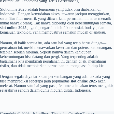
Kesimpulan: Fenomena yang Terus Berkembang
Slot online 2025 adalah fenomena yang tidak bisa diabaikan di
Indonesia. Dengan kemudahan akses, tawaran jackpot menggiurkan,
serta fitur-fitur menarik yang ditawarkan, permainan ini terus menarik
minat banyak orang. Tak hanya didorong oleh keberuntungan semata,
slot online 2025
juga dipengaruhi oleh faktor sosial, budaya, dan
kemajuan teknologi yang membuatnya semakin mudah dijangkau.
Namun, di balik semua itu, ada satu hal yang tetap harus diingat—
permainan ini, meski menawarkan keseruan dan potensi kemenangan,
tetaplah sebuah hiburan. Seperti halnya dalam kehidupan,
keberuntungan bisa datang dan pergi. Yang terpenting adalah
bagaimana kita menikmati perjalanan ini dengan bijak, memahami
risiko, dan tidak membiarkan permainan ini menguasai hidup kita.
Dengan segala daya tarik dan perkembangan yang ada, tak ada yang
bisa memprediksi seberapa jauh popularitas
slot online 2025
akan
melesat. Namun satu hal yang pasti, fenomena ini akan terus mengukir
sejarahnya sendiri dalam dunia hiburan digital Indonesia.
Copyright © 2026 - WordPress Theme by
CreativeThemes