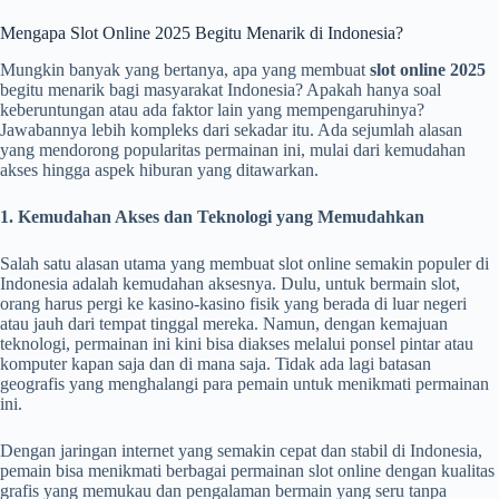
Mengapa Slot Online 2025 Begitu Menarik di Indonesia?
Mungkin banyak yang bertanya, apa yang membuat
slot online 2025
begitu menarik bagi masyarakat Indonesia? Apakah hanya soal
keberuntungan atau ada faktor lain yang mempengaruhinya?
Jawabannya lebih kompleks dari sekadar itu. Ada sejumlah alasan
yang mendorong popularitas permainan ini, mulai dari kemudahan
akses hingga aspek hiburan yang ditawarkan.
1. Kemudahan Akses dan Teknologi yang Memudahkan
Salah satu alasan utama yang membuat slot online semakin populer di
Indonesia adalah kemudahan aksesnya. Dulu, untuk bermain slot,
orang harus pergi ke kasino-kasino fisik yang berada di luar negeri
atau jauh dari tempat tinggal mereka. Namun, dengan kemajuan
teknologi, permainan ini kini bisa diakses melalui ponsel pintar atau
komputer kapan saja dan di mana saja. Tidak ada lagi batasan
geografis yang menghalangi para pemain untuk menikmati permainan
ini.
Dengan jaringan internet yang semakin cepat dan stabil di Indonesia,
pemain bisa menikmati berbagai permainan slot online dengan kualitas
grafis yang memukau dan pengalaman bermain yang seru tanpa