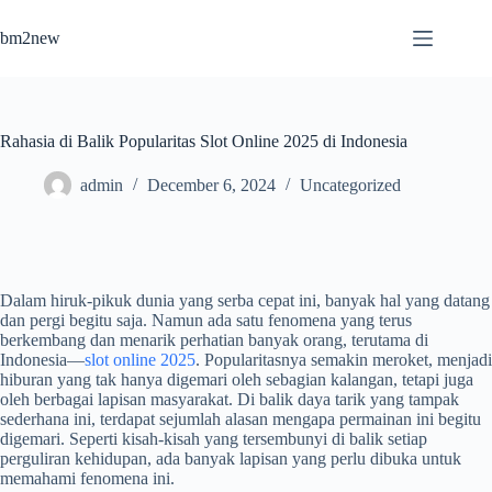
Skip
to
bm2new
content
Rahasia di Balik Popularitas Slot Online 2025 di Indonesia
admin
December 6, 2024
Uncategorized
Dalam hiruk-pikuk dunia yang serba cepat ini, banyak hal yang datang
dan pergi begitu saja. Namun ada satu fenomena yang terus
berkembang dan menarik perhatian banyak orang, terutama di
Indonesia—
slot online 2025
. Popularitasnya semakin meroket, menjadi
hiburan yang tak hanya digemari oleh sebagian kalangan, tetapi juga
oleh berbagai lapisan masyarakat. Di balik daya tarik yang tampak
sederhana ini, terdapat sejumlah alasan mengapa permainan ini begitu
digemari. Seperti kisah-kisah yang tersembunyi di balik setiap
perguliran kehidupan, ada banyak lapisan yang perlu dibuka untuk
memahami fenomena ini.