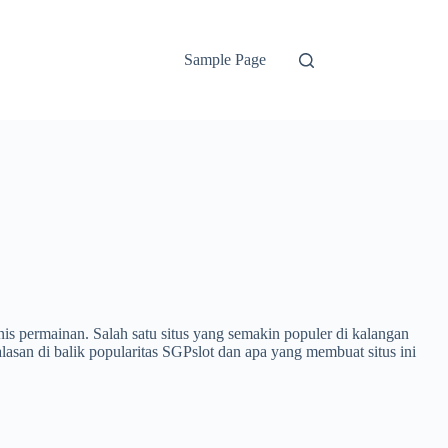
Sample Page
is permainan. Salah satu situs yang semakin populer di kalangan
asan di balik popularitas SGPslot dan apa yang membuat situs ini