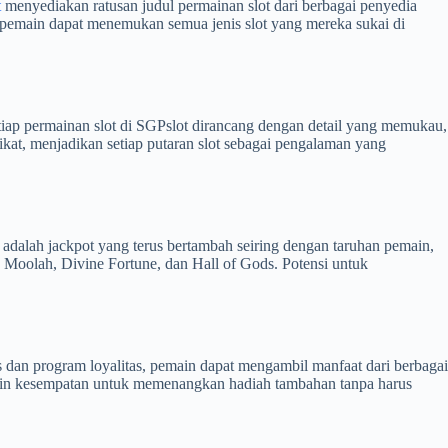
t
menyediakan ratusan judul permainan slot dari berbagai penyedia
, pemain dapat menemukan semua jenis slot yang mereka sukai di
iap permainan slot di SGPslot dirancang dengan detail yang memukau,
kat, menjadikan setiap putaran slot sebagai pengalaman yang
adalah jackpot yang terus bertambah seiring dengan taruhan pemain,
 Moolah, Divine Fortune, dan Hall of Gods. Potensi untuk
 dan program loyalitas, pemain dapat mengambil manfaat dari berbagai
emain kesempatan untuk memenangkan hadiah tambahan tanpa harus