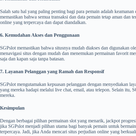
Salah satu hal yang paling penting bagi para pemain adalah keamanan
memastikan bahwa semua transaksi dan data pemain tetap aman dan terl
online yang terpercaya dan dapat diandalkan.
6. Kemudahan Akses dan Penggunaan
SGPslot memastikan bahwa situsnya mudah diakses dan digunakan ole
menavigasi situs dengan mudah dan menemukan permainan favorit merek
saja dan kapan saja tanpa batasan.
7. Layanan Pelanggan yang Ramah dan Responsif
SGPslot mengutamakan kepuasan pelanggan dengan menyediakan layan
yang mereka hadapi melalui live chat, email, atau telepon. Selain 
mereka.
Kesimpulan
Dengan berbagai pilihan permainan slot yang menarik, jackpot progr
jika SGPslot menjadi pilihan utama bagi banyak pemain untuk bermai
terpercaya. Jadi, jika Anda mencari situs perjudian online yang berku