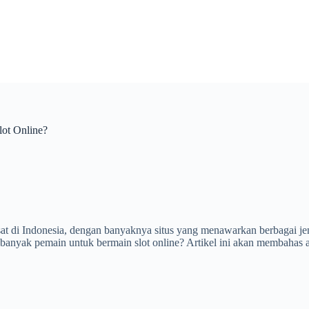
lot Online?
sat di Indonesia, dengan banyaknya situs yang menawarkan berbagai jen
anyak pemain untuk bermain slot online? Artikel ini akan membahas al