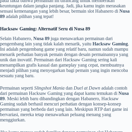
pada fakta bahwa permainan ini dirancang untuk memberikan
keuntungan dalam jangka panjang. Jadi, jika kamu ingin merasakan
sensasi kemenangan yang lebih besar, bermain slot Habanero di
Nusa
89
adalah pilihan yang tepat!
Hacksaw Gaming: Alternatif Seru di Nusa 89
Selain Habanero,
Nusa 89
juga menawarkan permainan dari
pengembang lain yang tidak kalah menarik, yaitu
Hacksaw Gaming
.
Ini adalah pengembang game yang relatif baru, namun sudah mampu
menarik perhatian banyak pemain dengan desain permainannya yang
unik dan inovatif. Permainan dari Hacksaw Gaming sering kali
menampilkan grafis kasual dan gameplay yang cepat, membuatnya
menjadi pilihan yang menyegarkan bagi pemain yang ingin mencoba
sesuatu yang baru.
Permainan seperti
Slingshot Mania
dan
Duel at Dawn
adalah contoh
dari permainan Hacksaw Gaming yang dapat kamu temukan di
Nusa
89
. Meski lebih baru dibandingkan dengan Habanero, Hacksaw
Gaming sudah berhasil mencuri perhatian dengan konsep-konsep
permainan yang berbeda dari yang lain. Meskipun RTP dari game ini
bervariasi, mereka tetap menawarkan peluang menang yang
menggiurkan.