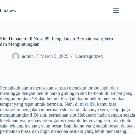
Skip
to
bm2new
content
Slot Habanero di Nusa 89: Pengalaman Bermain yang Seru
dan Menguntungkan
admin
March 5, 2025
Uncategorized
Pernahkah kamu merasakan sensasi menekan tombol spin dan
menunggu dengan penuh harap gulungan slot berhenti di tempat yang
menguntungkan? Kalau belum, bisa jadi kamu belum menemukan
tempat yang tepat untuk bermain. Nah, di
nusa 89
, kamu bisa
merasakan pengalaman bermain slot yang tak hanya seru, tetapi juga
menguntungkan! Di sini, permainan slot Habanero hadir dengan segala
kelebihannya, menawarkan grafis menarik, tema yang seru, dan tentu
saja peluang menang yang besar. Bagi kamu yang sudah bosan dengan
permainan biasa dan ingin mencoba sesuatu yang lebih menantang,