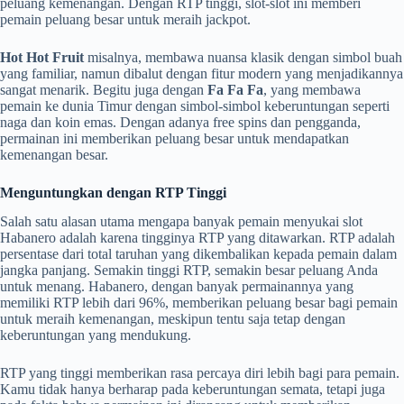
peluang kemenangan. Dengan RTP tinggi, slot-slot ini memberi
pemain peluang besar untuk meraih jackpot.
Hot Hot Fruit
misalnya, membawa nuansa klasik dengan simbol buah
yang familiar, namun dibalut dengan fitur modern yang menjadikannya
sangat menarik. Begitu juga dengan
Fa Fa Fa
, yang membawa
pemain ke dunia Timur dengan simbol-simbol keberuntungan seperti
naga dan koin emas. Dengan adanya free spins dan pengganda,
permainan ini memberikan peluang besar untuk mendapatkan
kemenangan besar.
Menguntungkan dengan RTP Tinggi
Salah satu alasan utama mengapa banyak pemain menyukai slot
Habanero adalah karena tingginya RTP yang ditawarkan. RTP adalah
persentase dari total taruhan yang dikembalikan kepada pemain dalam
jangka panjang. Semakin tinggi RTP, semakin besar peluang Anda
untuk menang. Habanero, dengan banyak permainannya yang
memiliki RTP lebih dari 96%, memberikan peluang besar bagi pemain
untuk meraih kemenangan, meskipun tentu saja tetap dengan
keberuntungan yang mendukung.
RTP yang tinggi memberikan rasa percaya diri lebih bagi para pemain.
Kamu tidak hanya berharap pada keberuntungan semata, tetapi juga