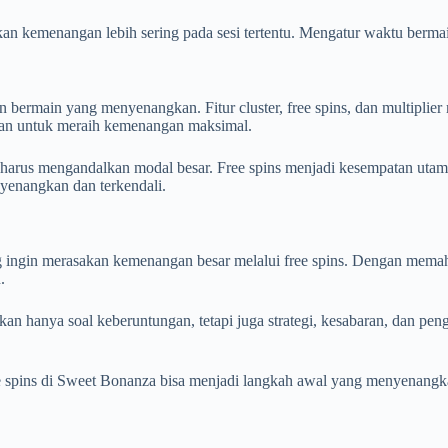
n kemenangan lebih sering pada sesi tertentu. Mengatur waktu berm
rmain yang menyenangkan. Fitur cluster, free spins, dan multiplier m
aatkan untuk meraih kemenangan maksimal.
 harus mengandalkan modal besar. Free spins menjadi kesempatan uta
enangkan dan terkendali.
g ingin merasakan kemenangan besar melalui free spins. Dengan memah
.
 hanya soal keberuntungan, tetapi juga strategi, kesabaran, dan pen
ree spins di Sweet Bonanza bisa menjadi langkah awal yang menyenangka