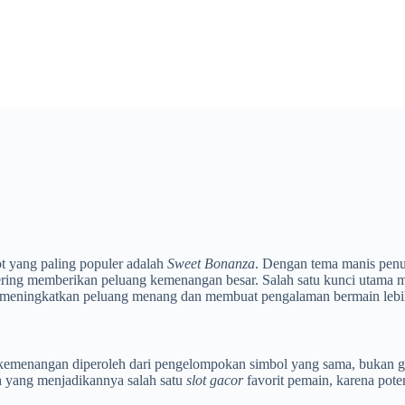
ot yang paling populer adalah
Sweet Bonanza
. Dengan tema manis penu
ring memberikan peluang kemenangan besar. Salah satu kunci utama
 bisa meningkatkan peluang menang dan membuat pengalaman bermain lebi
 kemenangan diperoleh dari pengelompokan simbol yang sama, bukan ga
lah yang menjadikannya salah satu
slot gacor
favorit pemain, karena pote