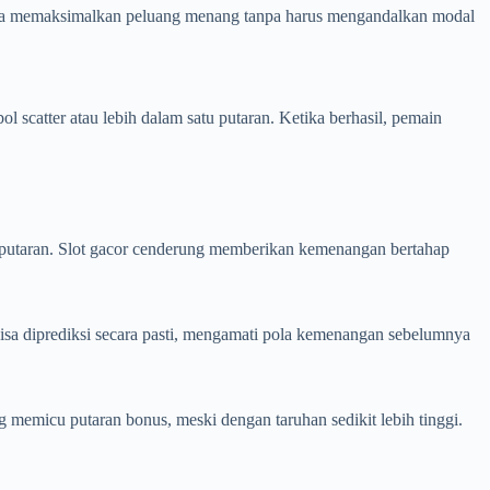
bisa memaksimalkan peluang menang tanpa harus mengandalkan modal
scatter atau lebih dalam satu putaran. Ketika berhasil, pemain
 putaran. Slot gacor cenderung memberikan kemenangan bertahap
 bisa diprediksi secara pasti, mengamati pola kemenangan sebelumnya
 memicu putaran bonus, meski dengan taruhan sedikit lebih tinggi.