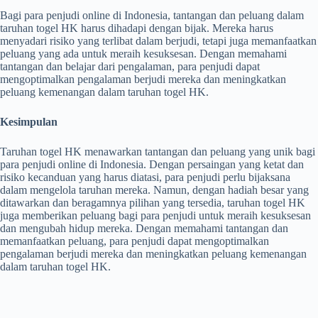
Bagi para penjudi online di Indonesia, tantangan dan peluang dalam
taruhan togel HK harus dihadapi dengan bijak. Mereka harus
menyadari risiko yang terlibat dalam berjudi, tetapi juga memanfaatkan
peluang yang ada untuk meraih kesuksesan. Dengan memahami
tantangan dan belajar dari pengalaman, para penjudi dapat
mengoptimalkan pengalaman berjudi mereka dan meningkatkan
peluang kemenangan dalam taruhan togel HK.
Kesimpulan
Taruhan togel HK menawarkan tantangan dan peluang yang unik bagi
para penjudi online di Indonesia. Dengan persaingan yang ketat dan
risiko kecanduan yang harus diatasi, para penjudi perlu bijaksana
dalam mengelola taruhan mereka. Namun, dengan hadiah besar yang
ditawarkan dan beragamnya pilihan yang tersedia, taruhan togel HK
juga memberikan peluang bagi para penjudi untuk meraih kesuksesan
dan mengubah hidup mereka. Dengan memahami tantangan dan
memanfaatkan peluang, para penjudi dapat mengoptimalkan
pengalaman berjudi mereka dan meningkatkan peluang kemenangan
dalam taruhan togel HK.