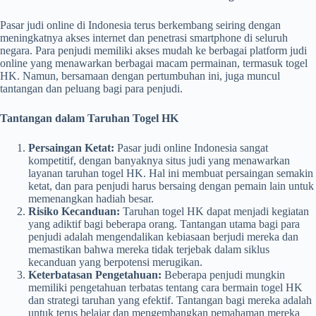
Pasar judi online di Indonesia terus berkembang seiring dengan
meningkatnya akses internet dan penetrasi smartphone di seluruh
negara. Para penjudi memiliki akses mudah ke berbagai platform judi
online yang menawarkan berbagai macam permainan, termasuk togel
HK. Namun, bersamaan dengan pertumbuhan ini, juga muncul
tantangan dan peluang bagi para penjudi.
Tantangan dalam Taruhan Togel HK
Persaingan Ketat:
Pasar judi online Indonesia sangat
kompetitif, dengan banyaknya situs judi yang menawarkan
layanan taruhan togel HK. Hal ini membuat persaingan semakin
ketat, dan para penjudi harus bersaing dengan pemain lain untuk
memenangkan hadiah besar.
Risiko Kecanduan:
Taruhan togel HK dapat menjadi kegiatan
yang adiktif bagi beberapa orang. Tantangan utama bagi para
penjudi adalah mengendalikan kebiasaan berjudi mereka dan
memastikan bahwa mereka tidak terjebak dalam siklus
kecanduan yang berpotensi merugikan.
Keterbatasan Pengetahuan:
Beberapa penjudi mungkin
memiliki pengetahuan terbatas tentang cara bermain togel HK
dan strategi taruhan yang efektif. Tantangan bagi mereka adalah
untuk terus belajar dan mengembangkan pemahaman mereka