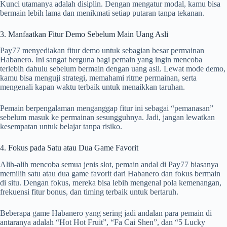
Kunci utamanya adalah disiplin. Dengan mengatur modal, kamu bisa
bermain lebih lama dan menikmati setiap putaran tanpa tekanan.
3. Manfaatkan Fitur Demo Sebelum Main Uang Asli
Pay77 menyediakan fitur demo untuk sebagian besar permainan
Habanero. Ini sangat berguna bagi pemain yang ingin mencoba
terlebih dahulu sebelum bermain dengan uang asli. Lewat mode demo,
kamu bisa menguji strategi, memahami ritme permainan, serta
mengenali kapan waktu terbaik untuk menaikkan taruhan.
Pemain berpengalaman menganggap fitur ini sebagai “pemanasan”
sebelum masuk ke permainan sesungguhnya. Jadi, jangan lewatkan
kesempatan untuk belajar tanpa risiko.
4. Fokus pada Satu atau Dua Game Favorit
Alih-alih mencoba semua jenis slot, pemain andal di Pay77 biasanya
memilih satu atau dua game favorit dari Habanero dan fokus bermain
di situ. Dengan fokus, mereka bisa lebih mengenal pola kemenangan,
frekuensi fitur bonus, dan timing terbaik untuk bertaruh.
Beberapa game Habanero yang sering jadi andalan para pemain di
antaranya adalah “Hot Hot Fruit”, “Fa Cai Shen”, dan “5 Lucky